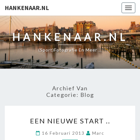
HANKENAAR.NL
Togg
navig
HANKENAAR.NL
(Sport)fotografie En Meer …
Archief Van
Categorie:
Blog
EEN NIEUWE START ..
16 Februari 2013
Marc