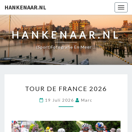
HANKENAAR.NL
Togg
navig
HANKENAAR.NL
(Sport)fotografie En Meer …
TOUR DE FRANCE 2026
19 Juli 2026
Marc