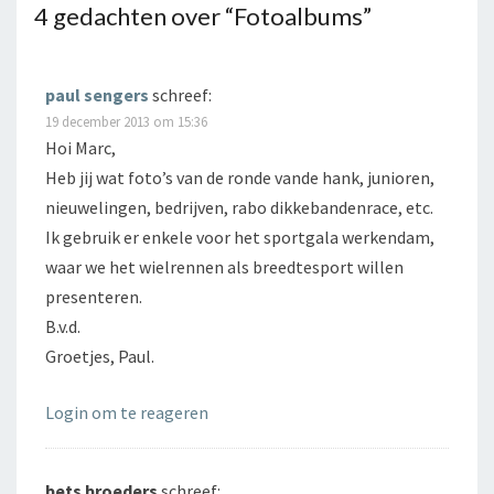
4 gedachten over “
Fotoalbums
”
paul sengers
schreef:
19 december 2013 om 15:36
Hoi Marc,
Heb jij wat foto’s van de ronde vande hank, junioren,
nieuwelingen, bedrijven, rabo dikkebandenrace, etc.
Ik gebruik er enkele voor het sportgala werkendam,
waar we het wielrennen als breedtesport willen
presenteren.
B.v.d.
Groetjes, Paul.
Login om te reageren
bets broeders
schreef: