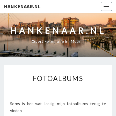
HANKENAAR.NL
Togg
navig
HANKENAAR.NL
(Sport)fotografie En Meer …
FOTOALBUMS
Soms is het wat lastig mijn fotoalbums terug te
vinden.